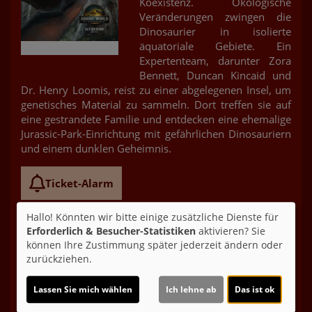
Koexistenz. Ökologische
Veränderungen zwingen die
Dinosaurier in isolierte
äquatoriale Gebiete. Ein
Expertenteam, darunter Zora
Bennett, Duncan Kincaid und
Dr. Henry Loomis, reist zu einer abgelegenen Insel, um
genetisches Material zu sammeln. Dort treffen sie auf
eine gestrandete Familie und entdecken eine ehemalige
Jurassic-Park-Einrichtung mit gefährlichen Dinosauriern
und einem dunklen Geheimnis.
Ticket-Alarm
Hallo! Könnten wir bitte einige zusätzliche Dienste für
Erforderlich & Besucher-Statistiken
aktivieren? Sie
können Ihre Zustimmung später jederzeit ändern oder
zurückziehen.
Lassen Sie mich wählen
Ich lehne ab
Das ist ok
Altersfreigabe:
(ab 6 J. in Begleitung eines Erziehungsbeauftragten)