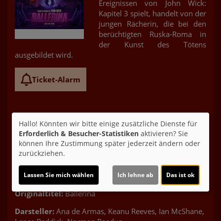
Ereignissen von John Wick:
Kapitel 3 spielt, handelt von der
jungen Rächerin, die bei den
berüchtigten Ruska-Roma in
der Kunst des Tötens
ausgebildet wird.
Ticket-Alarm
Hallo! Könnten wir bitte einige zusätzliche Dienste für
Erforderlich & Besucher-Statistiken
aktivieren? Sie
können Ihre Zustimmung später jederzeit ändern oder
zurückziehen.
Altersfreigabe:
Lassen Sie mich wählen
Ich lehne ab
Das ist ok
Laufzeit:
ca. 125 min.
Originaltitel:
Ballerina
Darsteller:
Ana de Armas, Keanu Reeves, Ian McShane,