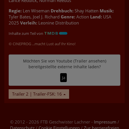
Lance Reddick, Norman Reedus
Regie:
Len Wiseman
Drehbuch:
Shay Hatten
Musik:
Tyler Bates, Joel J. Richard
Genre:
Action
Land:
USA
2025
Verleih:
Leonine Distribution
Inhalte zum Teil von
© CINEPROG ...macht Lust auf Ihr Kino!
Möchten Sie von
Youtube (Trailer ansehen)
bereitgestellte externe Inhalte laden?
Ja
Trailer 2 | Trailer-FSK: 16
© 2012 - 2026 FTB Geschwister Lachner -
Impressum
/
Datenschutz
/
Cookie Einstellungen
/
Zur barrierefreien